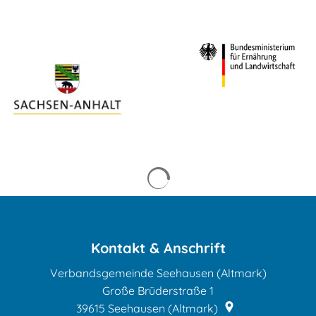
Suchergebnisse werden 
Kontakt & Anschrift
Verbandsgemeinde Seehausen (Altmark)
Große Brüderstraße 1
39615
Seehausen (Altmark)