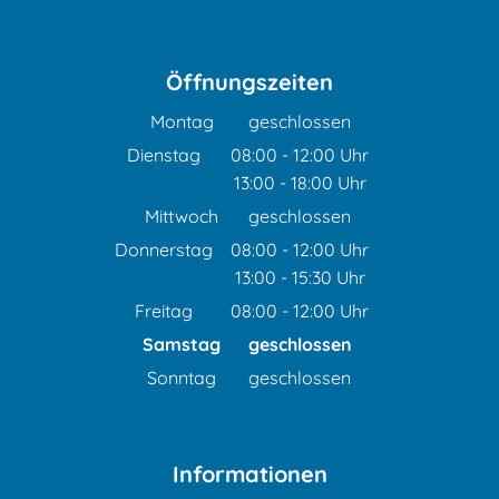
Öffnungszeiten
Montag
geschlossen
Dienstag
08:00
-
12:00
Uhr
13:00
-
18:00
Von 08:00 bis 12:00 Uhr
Uhr
Von 13:00 bis 18:00 Uhr
Mittwoch
geschlossen
Donnerstag
08:00
-
12:00
Uhr
13:00
-
15:30
Von 08:00 bis 12:00 Uhr
Uhr
Von 13:00 bis 15:30 Uhr
Freitag
08:00
-
12:00
Uhr
Von 08:00 bis 12:00 Uhr
Samstag
geschlossen
Sonntag
geschlossen
Informationen