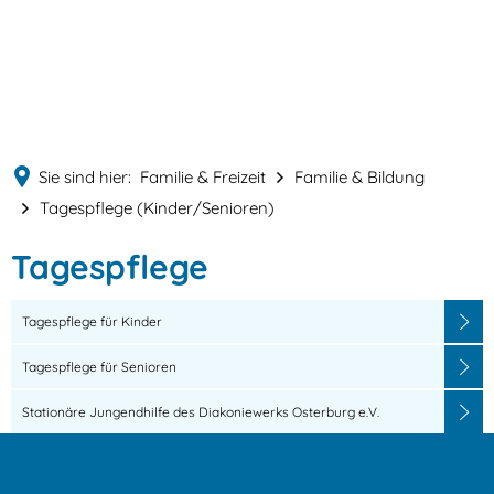
English
MENÜ
Deutsch
Sie sind hier:
Familie & Freizeit
Familie & Bildung
Tagespflege (Kinder/Senioren)
Tagespflege
Tagespflege
(Kinder/Senioren)
Tagespflege für Kinder
Tagespflege für Senioren
Stationäre Jungendhilfe des Diakoniewerks Osterburg e.V.