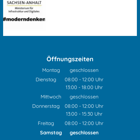
Öffnungszeiten
Montag
geschlossen
Dienstag
08:00
-
12:00
Uhr
13:00
-
18:00
Von 08:00 bis 12:00 Uhr
Uhr
Von 13:00 bis 18:00 Uhr
Mittwoch
geschlossen
Donnerstag
08:00
-
12:00
Uhr
13:00
-
15:30
Von 08:00 bis 12:00 Uhr
Uhr
Von 13:00 bis 15:30 Uhr
Freitag
08:00
-
12:00
Uhr
Von 08:00 bis 12:00 Uhr
Samstag
geschlossen