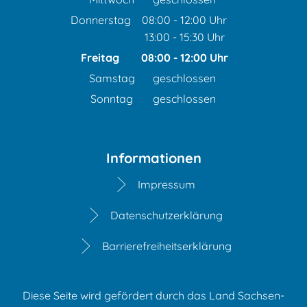
Donnerstag
08:00
-
12:00
Uhr
13:00
-
15:30
Von 08:00 bis 12:00 Uhr
Uhr
Von 13:00 bis 15:30 Uhr
Freitag
08:00
-
12:00
Uhr
Von 08:00 bis 12:00 Uhr
Samstag
geschlossen
Sonntag
geschlossen
Informationen
Impressum
Datenschutzerklärung
Barrierefreiheitserklärung
Diese Seite wird gefördert durch das Land Sachsen-