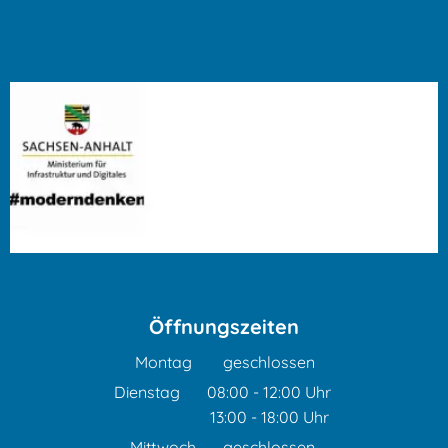
Öffnungszeiten
Montag
geschlossen
Dienstag
08:00
-
12:00
Uhr
13:00
-
18:00
Von 08:00 bis 12:00 Uhr
Uhr
Von 13:00 bis 18:00 Uhr
Mittwoch
geschlossen