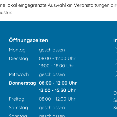
eine lokal eingegrenzte Auswahl an Veranstaltungen di
ustür.
Öffnungszeiten
I
Montag
geschlossen
Dienstag
08:00
-
12:00
Uhr
Von 08:00 bis 12:00 Uhr
13:00
-
18:00
Uhr
Von 13:00 bis 18:00 Uhr
Mittwoch
geschlossen
Donnerstag
08:00
-
12:00
Uhr
Von 08:00 bis 12:00 Uhr
13:00
-
15:30
Uhr
D
Von 13:00 bis 15:30 Uhr
Freitag
08:00
-
12:00
Uhr
S
Von 08:00 bis 12:00 Uhr
Samstag
geschlossen
S
Sonntag
geschlossen