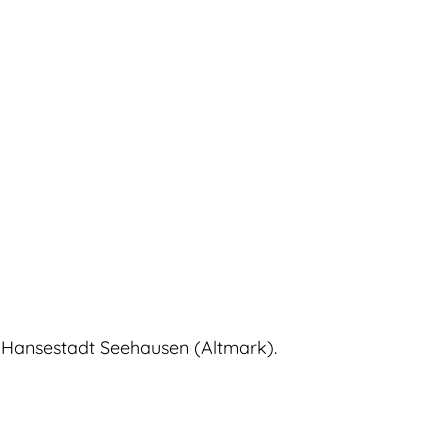
en
Familie & Freizeit
English
Deutsch
er Hansestadt Seehausen (Altmark).