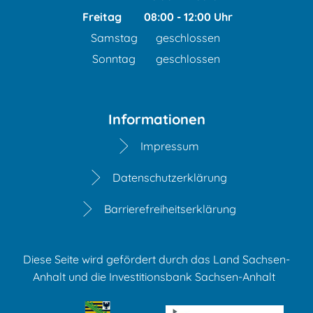
Von 13:00 bis 15:30 Uhr
Freitag
08:00
-
12:00
Uhr
Von 08:00 bis 12:00 Uhr
Samstag
geschlossen
Sonntag
geschlossen
Informationen
Impressum
Datenschutzerklärung
Barrierefreiheitserklärung
Diese Seite wird gefördert durch das Land Sachsen-
Anhalt und die Investitionsbank Sachsen-Anhalt