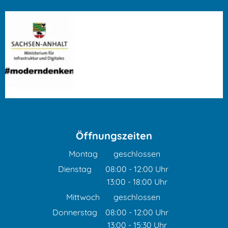
Öffnungszeiten
Montag
geschlossen
Dienstag
08:00
-
12:00
Uhr
13:00
-
18:00
Von 08:00 bis 12:00 Uhr
Uhr
Von 13:00 bis 18:00 Uhr
Mittwoch
geschlossen
Donnerstag
08:00
-
12:00
Uhr
13:00
-
15:30
Von 08:00 bis 12:00 Uhr
Uhr