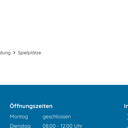
Service & Verwaltung
Bauen & Gestalt
ldung
Spielplätze
Öffnungszeiten
I
Montag
geschlossen
Dienstag
08:00
-
12:00
Uhr