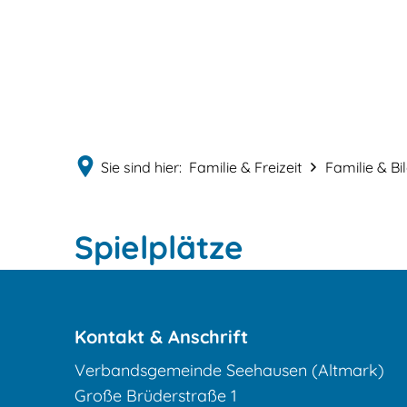
Sie sind hier:
Familie & Freizeit
Familie & Bi
Spielplätze
Spielplätze
Kontakt & Anschrift
Verbandsgemeinde Seehausen (Altmark)
Große Brüderstraße 1