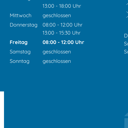
Von 08:00 bis 12:00 Uhr
13:00
-
18:00
Uhr
Von 13:00 bis 18:00 Uhr
Mittwoch
geschlossen
Donnerstag
08:00
-
12:00
Uhr
Von 08:00 bis 12:00 Uhr
13:00
-
15:30
Uhr
D
Von 13:00 bis 15:30 Uhr
Freitag
08:00
-
12:00
Uhr
S
Von 08:00 bis 12:00 Uhr
Samstag
geschlossen
S
Sonntag
geschlossen