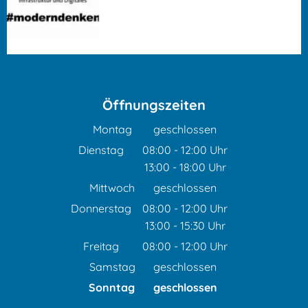
Öffnungszeiten
Montag
geschlossen
Dienstag
08:00
-
12:00
Uhr
13:00
-
18:00
Von 08:00 bis 12:00 Uhr
Uhr
Von 13:00 bis 18:00 Uhr
Mittwoch
geschlossen
Donnerstag
08:00
-
12:00
Uhr
13:00
-
15:30
Von 08:00 bis 12:00 Uhr
Uhr
Von 13:00 bis 15:30 Uhr
Freitag
08:00
-
12:00
Uhr
Von 08:00 bis 12:00 Uhr
Samstag
geschlossen
Sonntag
geschlossen