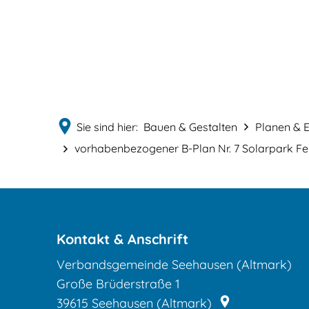
Sie sind hier:
Bauen & Gestalten
Planen & E
vorhabenbezogener B-Plan Nr. 7 Solarpark Fe
Frühzeitige
Beteiligung
Kontakt & Anschrift
Verbandsgemeinde Seehausen (Altmark)
zum
Große Brüderstraße 1
Vorentwurf
39615
Seehausen (Altmark)