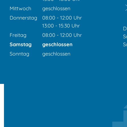
Von 13:00 bis 18:00 Uhr
Mittwoch
geschlossen
Donnerstag
08:00
-
12:00
Uhr
Von 08:00 bis 12:00 Uhr
13:00
-
15:30
Uhr
D
Von 13:00 bis 15:30 Uhr
Freitag
08:00
-
12:00
Uhr
S
Von 08:00 bis 12:00 Uhr
Samstag
geschlossen
S
Sonntag
geschlossen