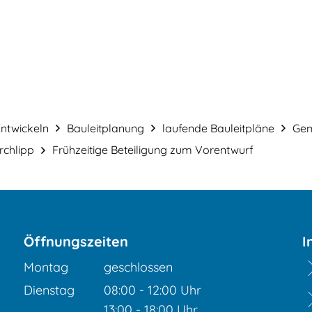
Service & Verwaltung
Bauen & Gestalt
ntwickeln
Bauleitplanung
laufende Bauleitpläne
Gem
rchlipp
Frühzeitige Beteiligung zum Vorentwurf
Öffnungszeiten
I
Montag
geschlossen
Dienstag
08:00
-
12:00
Uhr
Von 08:00 bis 12:00 Uhr
13:00
-
18:00
Uhr