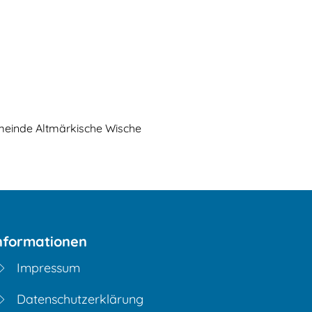
en
Familie & Freizeit
English
Deutsch
einde Altmärkische Wische
nformationen
Impressum
Datenschutzerklärung