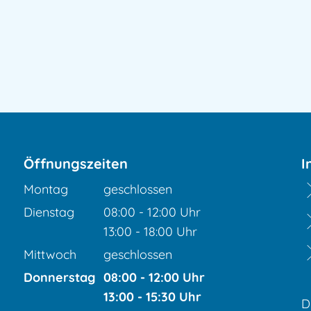
Öffnungszeiten
I
Montag
geschlossen
Dienstag
08:00
-
12:00
Uhr
Von 08:00 bis 12:00 Uhr
13:00
-
18:00
Uhr
Von 13:00 bis 18:00 Uhr
Mittwoch
geschlossen
Donnerstag
08:00
-
12:00
Uhr
Von 08:00 bis 12:00 Uhr
13:00
-
15:30
Uhr
D