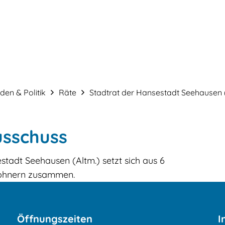
Service & Verwaltung
Bauen & Gestalt
en & Politik
Räte
Stadtrat der Hansestadt Seehausen 
usschuss
adt Seehausen (Altm.) setzt sich aus 6
wohnern zusammen.
Öffnungszeiten
I