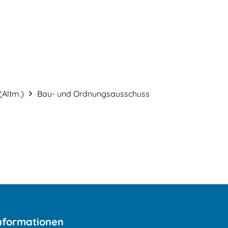
en
Familie & Freizeit
English
Deutsch
(Altm.)
Bau- und Ordnungsausschuss
nformationen