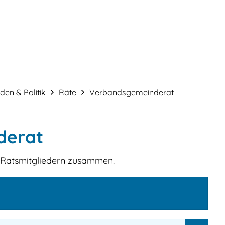
Service & Verwaltung
Bauen & Gestalt
en & Politik
Räte
Verbandsgemeinderat
derat
 Ratsmitgliedern zusammen.