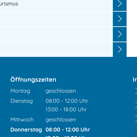
urismus
Öffnungszeiten
I
Montag
geschlossen
Dienstag
08:00
-
12:00
Uhr
Von 08:00 bis 12:00 Uhr
13:00
-
18:00
Uhr
Von 13:00 bis 18:00 Uhr
Mittwoch
geschlossen
Donnerstag
08:00
-
12:00
Uhr