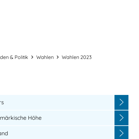
Service & Verwaltung
Bauen & Gestalt
en & Politik
Wahlen
Wahlen 2023
rs
tmärkische Höhe
and