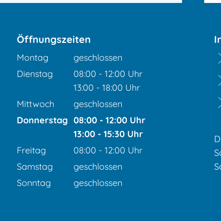
Öffnungszeiten
I
Montag
geschlossen
Dienstag
08:00
-
12:00
Uhr
Von 08:00 bis 12:00 Uhr
13:00
-
18:00
Uhr
Von 13:00 bis 18:00 Uhr
Mittwoch
geschlossen
Donnerstag
08:00
-
12:00
Uhr
Von 08:00 bis 12:00 Uhr
13:00
-
15:30
Uhr
D
Von 13:00 bis 15:30 Uhr
Freitag
08:00
-
12:00
Uhr
S
Von 08:00 bis 12:00 Uhr
Samstag
geschlossen
S
Sonntag
geschlossen