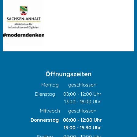
Öffnungszeiten
Montag
geschlossen
Dienstag
08:00
-
12:00
Uhr
13:00
-
18:00
Von 08:00 bis 12:00 Uhr
Uhr
Von 13:00 bis 18:00 Uhr
Mittwoch
geschlossen
Donnerstag
08:00
-
12:00
Uhr
13:00
-
15:30
Von 08:00 bis 12:00 Uhr
Uhr
Von 13:00 bis 15:30 Uhr
Freitag
08:00
-
12:00
Uhr