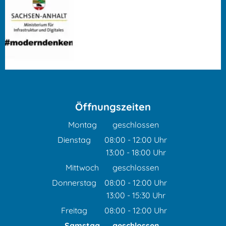
Öffnungszeiten
Montag
geschlossen
Dienstag
08:00
-
12:00
Uhr
13:00
-
18:00
Von 08:00 bis 12:00 Uhr
Uhr
Von 13:00 bis 18:00 Uhr
Mittwoch
geschlossen
Donnerstag
08:00
-
12:00
Uhr
13:00
-
15:30
Von 08:00 bis 12:00 Uhr
Uhr
Von 13:00 bis 15:30 Uhr
Freitag
08:00
-
12:00
Uhr
Von 08:00 bis 12:00 Uhr
Samstag
geschlossen