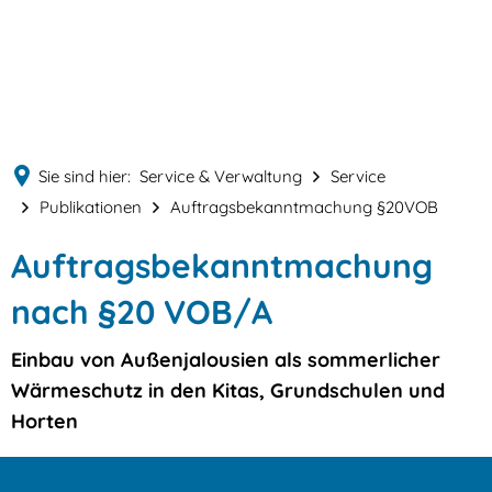
English
MENÜ
Deutsch
Sie sind hier:
Service & Verwaltung
Service
Publikationen
Auftragsbekanntmachung §20VOB
Auftragsbekanntmachung
Auftragsbekanntmachung
§20VOB
nach §20 VOB/A
Einbau von Außenjalousien als sommerlicher
Wärmeschutz in den Kitas, Grundschulen und
Horten