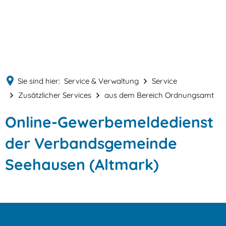
English
MENÜ
Deutsch
Sie sind hier:
Service & Verwaltung
Service
Zusätzlicher Services
aus dem Bereich Ordnungsamt
aus
Online-Gewerbemeldedienst
dem
der Verbandsgemeinde
Bereich
Seehausen (Altmark)
Ordnungsamt