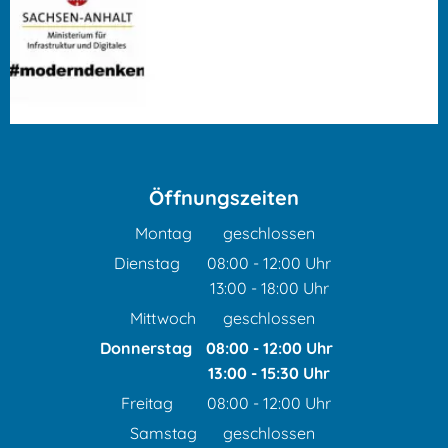
Öffnungszeiten
Montag
geschlossen
Dienstag
08:00
-
12:00
Uhr
13:00
-
18:00
Von 08:00 bis 12:00 Uhr
Uhr
Von 13:00 bis 18:00 Uhr
Mittwoch
geschlossen
Donnerstag
08:00
-
12:00
Uhr
13:00
-
15:30
Von 08:00 bis 12:00 Uhr
Uhr
Von 13:00 bis 15:30 Uhr
Freitag
08:00
-
12:00
Uhr
Von 08:00 bis 12:00 Uhr
Samstag
geschlossen