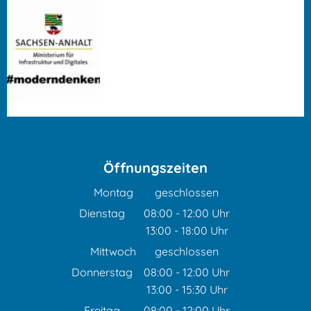
Öffnungszeiten
Montag
geschlossen
Dienstag
08:00
-
12:00
Uhr
13:00
-
18:00
Von 08:00 bis 12:00 Uhr
Uhr
Von 13:00 bis 18:00 Uhr
Mittwoch
geschlossen
Donnerstag
08:00
-
12:00
Uhr
13:00
-
15:30
Von 08:00 bis 12:00 Uhr
Uhr
Von 13:00 bis 15:30 Uhr
Freitag
08:00
-
12:00
Uhr