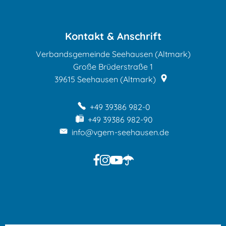
und
Forsten
Kontakt & Anschrift
Altmark
Verbandsgemeinde Seehausen (Altmark)
(Außenstelle
Große Brüderstraße 1
39615
Seehausen (Altmark)
Stendal)
+49 39386 982-0
+49 39386 982-90
info@vgem-seehausen.de