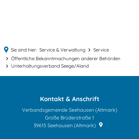
English
MENÜ
Deutsch
Sie sind hier:
Service & Verwaltung
Service
Öffentliche Bekanntmachungen anderer Behörden
Unterhaltungsverband Seege/Aland
Unterhaltungsverband
Seege/Aland
Kontakt & Anschrift
Verbandsgemeinde Seehausen (Altmark)
Große Brüderstraße 1
39615
Seehausen (Altmark)