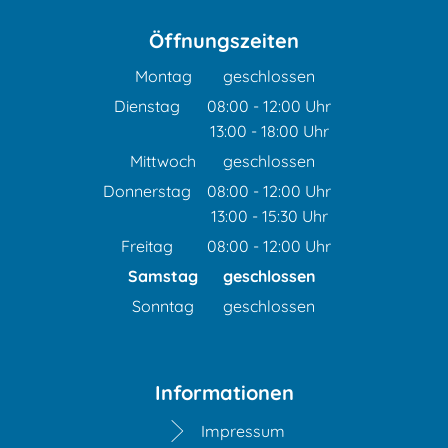
Öffnungszeiten
Montag
geschlossen
Dienstag
08:00
-
12:00
Uhr
13:00
-
18:00
Von 08:00 bis 12:00 Uhr
Uhr
Von 13:00 bis 18:00 Uhr
Mittwoch
geschlossen
Donnerstag
08:00
-
12:00
Uhr
13:00
-
15:30
Von 08:00 bis 12:00 Uhr
Uhr
Von 13:00 bis 15:30 Uhr
Freitag
08:00
-
12:00
Uhr
Von 08:00 bis 12:00 Uhr
Samstag
geschlossen
Sonntag
geschlossen
Informationen
Impressum