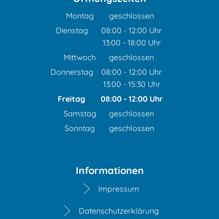
Montag
geschlossen
Dienstag
08:00
-
12:00
Uhr
13:00
-
18:00
Von 08:00 bis 12:00 Uhr
Uhr
Von 13:00 bis 18:00 Uhr
Mittwoch
geschlossen
Donnerstag
08:00
-
12:00
Uhr
13:00
-
15:30
Von 08:00 bis 12:00 Uhr
Uhr
Von 13:00 bis 15:30 Uhr
Freitag
08:00
-
12:00
Uhr
Von 08:00 bis 12:00 Uhr
Samstag
geschlossen
Sonntag
geschlossen
Informationen
Impressum
Datenschutzerklärung